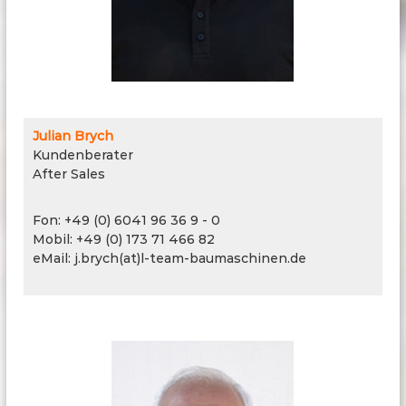
n
s
t
e
c
h
n
i
Julian Brych
k
Kundenberater
After Sales
Fon: +49 (0) 6041 96 36 9 - 0
Mobil: +49 (0) 173 71 466 82
eMail: j.brych(at)l-team-baumaschinen.de