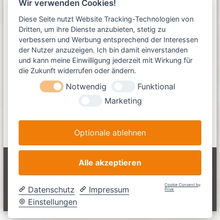
Standort
Wir verwenden Cookies!
Diese Seite nutzt Website Tracking-Technologien von
Dritten, um ihre Dienste anzubieten, stetig zu
verbessern und Werbung entsprechend der Interessen
der Nutzer anzuzeigen. Ich bin damit einverstanden
Die
L-Team X-Tools GmbH & Co. KG
ist unser Partner
und kann meine Einwilligung jederzeit mit Wirkung für
für Spezialtiefbau-Technik, die unsere
die Zukunft widerrufen oder ändern.
Produktpalette ergänzt, wie z.B. Bohrspülungs-
Notwendig
Funktional
Recyclinganlagen und -Puffercontainer, REDUCT für
Gyroskopische Rohrleitungskartierung (3D-
Marketing
Katalogisierung unterirdisch verlegter Rohre und
Versorgungsleitungen), ROTAIR Luft-Kompressoren.
Hier kommen Sie zur
Kontaktseite
.
Optionale ablehnen
Alle akzeptieren
Copyright © 2026
L-Team Baumaschinen GmbH
Alle Rechte
vorbehalten. Theme:
Flash
von ThemeGrill. Präsentiert von
WordPress
Cookie Consent by
Datenschutz
Impressum
Prive
Impressum
Haftungsausschluss
Datenschutz
AGB
Einstellungen