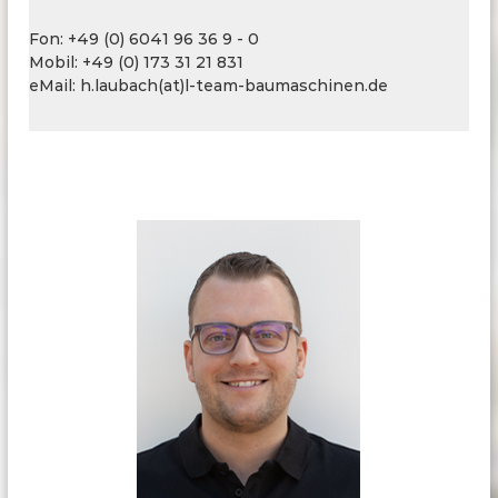
l
e
Fon: +49 (0) 6041 96 36 9 - 0
i
Mobil: +49 (0) 173 31 21 831
t
eMail: h.laubach(at)l-team-baumaschinen.de
u
n
g
s
b
a
u
s
o
w
i
e
S
e
p
a
r
a
t
i
o