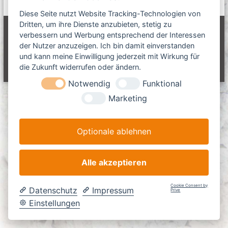
c
m
c
n
h
a
Diese Seite nutzt Website Tracking-Technologien von
e
h
G
s
n
Dritten, um ihre Dienste anzubieten, stetig zu
e
c
Copyright © 2026
L-Team Baumaschinen GmbH
Alle Rechte
m
verbessern und Werbung entsprechend der Interessen
n
h
vorbehalten. Theme:
Flash
von ThemeGrill. Präsentiert von
der Nutzer anzuzeigen. Ich bin damit einverstanden
b
i
n
WordPress
und kann meine Einwilligung jederzeit mit Wirkung für
H
n
a
Impressum
Haftungsausschluss
Datenschutz
AGB
die Zukunft widerrufen oder ändern.
e
c
n
Notwendig
Funktional
h
z
:
u
Marketing
m
K
a
Optionale ablehnen
b
e
l
-
Alle akzeptieren
u
n
Cookie Consent by
d
Datenschutz
Impressum
Prive
R
Einstellungen
o
h
r