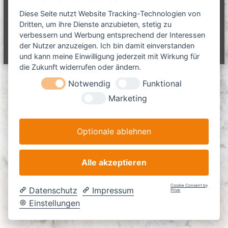
h
m
n
n
e
a
Diese Seite nutzt Website Tracking-Technologien von
Copyright © 2026
L-Team Baumaschinen GmbH
Alle Rechte
n
G
s
Dritten, um ihre Dienste anzubieten, stetig zu
vorbehalten. Theme:
Flash
von ThemeGrill. Präsentiert von
c
n
m
verbessern und Werbung entsprechend der Interessen
WordPress
h
a
der Nutzer anzuzeigen. Ich bin damit einverstanden
Impressum
Haftungsausschluss
Datenschutz
AGB
b
i
c
und kann meine Einwilligung jederzeit mit Wirkung für
H
n
h
die Zukunft widerrufen oder ändern.
e
:
n
Notwendig
Funktional
z
u
Marketing
m
K
a
Optionale ablehnen
b
e
l
-
Alle akzeptieren
u
n
Cookie Consent by
d
Datenschutz
Impressum
Prive
R
Einstellungen
o
h
r