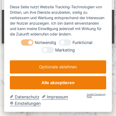
u
u
m
c
n
c
a
h
Diese Seite nutzt Website Tracking-Technologien von
e
h
G
s
Dritten, um ihre Dienste anzubieten, stetig zu
n
c
e
m
verbessern und Werbung entsprechend der Interessen
Copyright © 2026
L-Team Baumaschinen GmbH
Alle Rechte
h
n
der Nutzer anzuzeigen. Ich bin damit einverstanden
vorbehalten. Theme:
Flash
von ThemeGrill. Präsentiert von
b
i
n
und kann meine Einwilligung jederzeit mit Wirkung für
WordPress
H
n
a
die Zukunft widerrufen oder ändern.
Impressum
Haftungsausschluss
Datenschutz
AGB
e
c
n
Notwendig
Funktional
h
z
u
:
Marketing
m
K
a
Optionale ablehnen
b
e
l
-
Alle akzeptieren
u
n
Cookie Consent by
d
Datenschutz
Impressum
Prive
R
Einstellungen
o
h
r