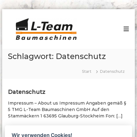
Z
u
L
D
i
m
-
e
I
T
P
n
e
r
h
o
a
a
f
Schlagwort:
Datenschutz
m
l
i
B
s
t
f
s
a
Start
Datenschutz
ü
p
u
r
r
m
S
i
p
Datenschutz
a
n
e
s
z
g
Impressum – About us Impressum Angaben gemäß §
c
i
e
5 TMG L-Team Baumaschinen GmbH Auf den
a
h
n
Stammäckern 1 63695 Glauburg-Stockheim Fon: […]
l
i
b
n
a
S
S
u
Wir verwenden Cookies!
e