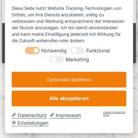
m
S
n
S
a
Diese Seite nutzt Website Tracking-Technologien von
u
u
G
s
Dritten, um ihre Dienste anzubieten, stetig zu
c
c
c
h
m
verbessern und Werbung entsprechend der Interessen
e
h
h
n
der Nutzer anzuzeigen. Ich bin damit einverstanden
b
i
e
Copyright © 2026
L-Team Baumaschinen GmbH
Alle Rechte
und kann meine Einwilligung jederzeit mit Wirkung für
H
n
n
vorbehalten. Theme:
Flash
von ThemeGrill. Präsentiert von
die Zukunft widerrufen oder ändern.
e
n
WordPress
n
Notwendig
Funktional
a
Impressum
Haftungsausschluss
Datenschutz
z
AGB
c
u
Marketing
m
h
K
:
a
Optionale ablehnen
b
e
l
-
Alle akzeptieren
u
n
Cookie Consent by
d
Datenschutz
Impressum
Prive
R
Einstellungen
o
h
r