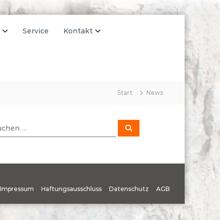
Service
Kontakt
Start
News
S
u
c
h
e
n
ess
Impressum
Haftungsausschluss
Datenschutz
AGB